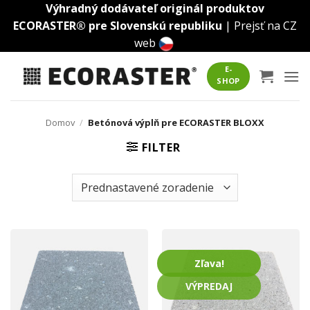
Skip
Výhradný dodávateľ originál produktov
to
ECORASTER® pre Slovenskú republiku
|
Prejsť na CZ
content
web
E-
SHOP
Domov
/
Betónová výplň pre ECORASTER BLOXX
FILTER
Zľava!
VÝPREDAJ