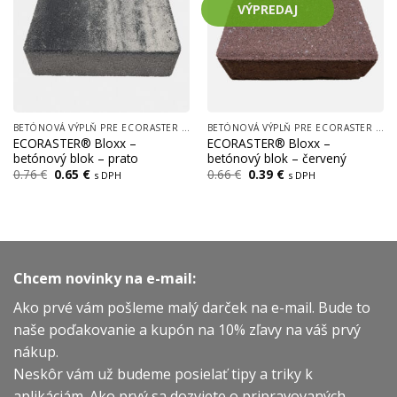
VÝPREDAJ
BETÓNOVÁ VÝPLŇ PRE ECORASTER BLOXX
BETÓNOVÁ VÝPLŇ PRE ECORASTER BLOXX
ECORASTER® Bloxx –
ECORASTER® Bloxx –
betónový blok – prato
betónový blok – červený
Pôvodná
Aktuálna
Pôvodná
Aktuálna
0.76
€
0.65
€
0.66
€
0.39
€
s DPH
s DPH
cena
cena
cena
cena
bola:
je:
bola:
je:
0.76 €.
0.65 €.
0.66 €.
0.39 €.
Chcem novinky na e-mail:
Ako prvé vám pošleme malý darček na e-mail. Bude to
naše poďakovanie a kupón na 10% zľavy na váš prvý
nákup.
Neskôr vám už budeme posielať tipy a triky k
aplikáciám. Ako prvý sa dozviete o pripravovaných