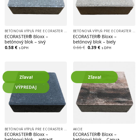
BETÓNOVÁ VÝPLŇ PRE ECORASTER BLOXX
BETÓNOVÁ VÝPLŇ PRE ECORASTER BLOXX
ECORASTER® Bloxx –
ECORASTER® Bloxx –
betónový blok – sivý
betónový blok – biely
Pôvodná
Aktuálna
0.58
€
0.66
€
0.39
€
s DPH
s DPH
cena
cena
bola:
je:
0.66 €.
0.39 €.
Zľava!
Zľava!
VÝPREDAJ
BETÓNOVÁ VÝPLŇ PRE ECORASTER BLOXX
AKCIE
ECORASTER® Bloxx –
ECORASTER® Bloxx –
betónový blok – antracit
betónový blok – Capua