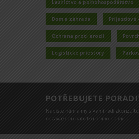
Lesníctvo a poľnohospodárstvo
Dom a záhrada
Príjazdové
Ochrana proti erozii
Povrc
Logistické priestory
Parko
POTŘEBUJETE PORADI
Napište nám a my s Vámi rádi zkonzultu
nezávaznou nabídku přímo na míru.