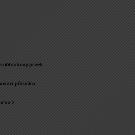
a obloukový prvek
vací příručka
učka 2
V