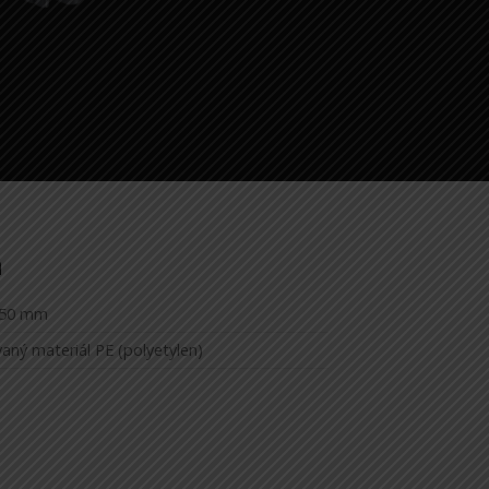
a
0/50 mm
aný materiál PE (polyetylen)