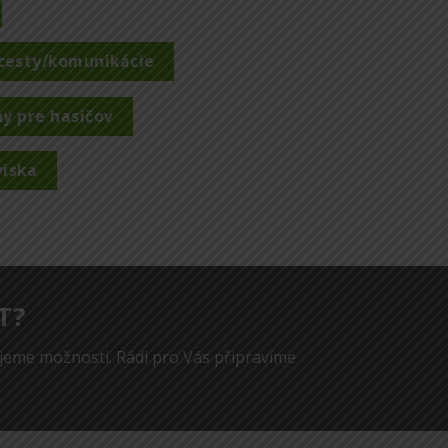
 cesty/komunikácie
hy pre hasičov
viska
T?
jeme možnosti. Rádi pro Vás připravíme