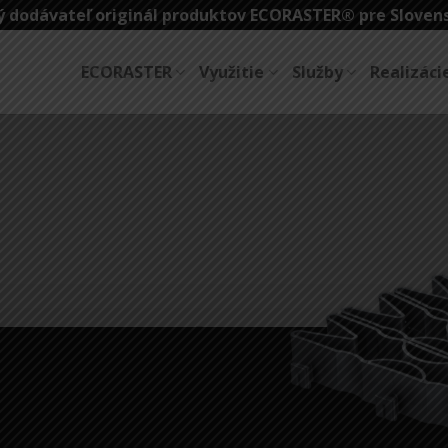
 dodávateľ originál produktov ECORASTER® pre Sloven
ECORASTER
Využitie
Služby
Realizáci
kový prvok