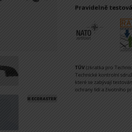
Pravidelně testová
TÜV
(zkratka pro Techni
Technické kontrolní sdruž
které se zabývají testov
ochrany lidí a životního 