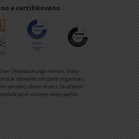
no a certifikováno
scher Überwachungs-Verein, česky
ení) je německé sdružení organizací,
áním výrobků všeho druhu, za účelem
prostředí proti různým nebezpečím.