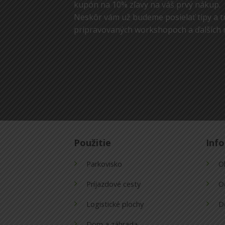
kupón na 10% zľavy na váš prvý nákup.
Neskôr vám už budeme posielať tipy a tr
pripravovaných workshopoch a ďalších 
Použitie
Inf
Parkovisko
O
Príjazdové cesty
O
Logistické plochy
D
Dom a záhrada