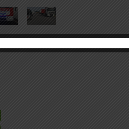
e už
aša...
ásiť na odber nášho
Vám na e-mail
0%
.
i, ktorí sa dozvedia o
a produktoch ECORASTER.
ÍSKAŤ ZĽAVU
ovania osobných údajov