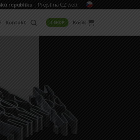
skú republiku
|
Prejsť na CZ web
e
Kontakt
Košík
E-SHOP