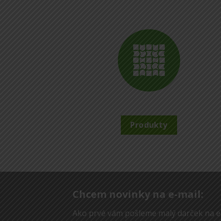
Produkty
Chcem novinky na e-mail:
Ako prvé vám pošleme malý darček na e