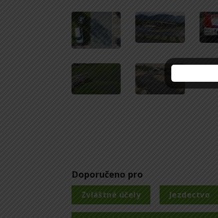
Zľava j
skoro v
Stačí sa len
prihl
newslettera
a my 
pošleme
zľavu 1
Budete medzi prvým
nových akciách 
Z
Zásady sprac
Doporučeno pro
Zvláštné účely
Jezdectvo