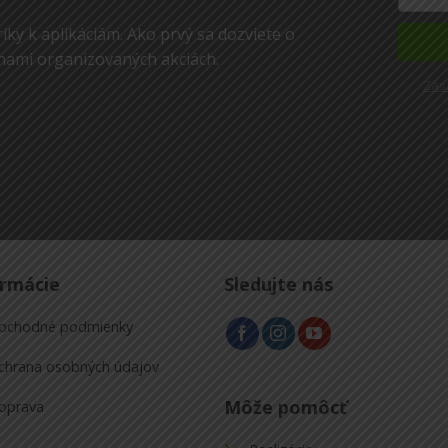
iky k aplikáciám. Ako prvý sa dozviete o
nami organizovaných akciách.
Zás
ormácie
Sledujte nás
bchodné podmienky
chrana osobných údajov
Môže pomôcť
oprava