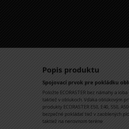
Popis produktu
Spojovací prvok pre pokládku ob
Položte ECORASTER bez námahy a ioba s
taktiež v oblukoch. Vďaka oblúkovým 
produkty ECORASTER E50, E40, S50, A50
bezpečné pokládať tiež v zaoblených p
taktiež na nerovnom teréne