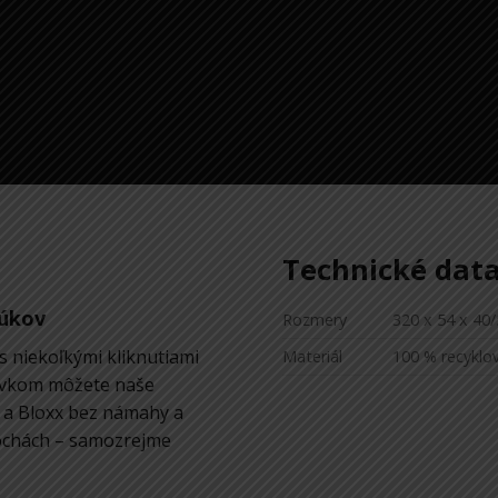
Technické dat
lúkov
Rozmery
320 x 54 x 4
 niekoľkými kliknutiami
Materiál
100 % recyklov
prvkom môžete naše
 a Bloxx bez námahy a
lochách – samozrejme