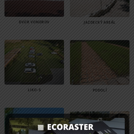
DVŮR VONDROV
JAZDECKÝ AREÁL
LIKO-S
PODOLÍ