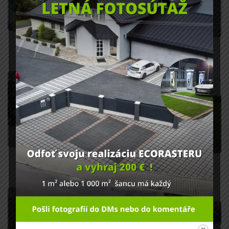
DOBŘÍŠ
PENZIÓN JURÁŠEK
TACHOV
POĽNOHOSPODÁRSKA
CESTA