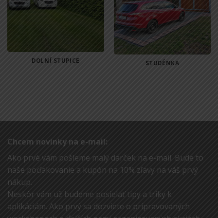
DOLNÍ STUPICE
STUDÉNKA
Chcem novinky na e-mail:
Ako prvé vám pošleme malý darček na e-mail. Bude to
naše poďakovanie a kupón na 10% zľavy na váš prvý
nákup.
Neskôr vám už budeme posielať tipy a triky k
aplikáciám. Ako prvý sa dozviete o pripravovaných