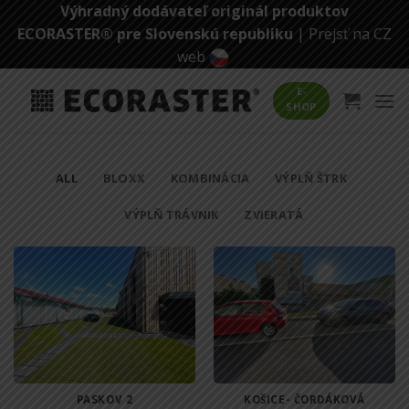
Skip
Výhradný dodávateľ originál produktov
to
ECORASTER® pre Slovenskú republiku
|
Prejsť na CZ
content
web
E-
SHOP
ALL
BLOXX
KOMBINÁCIA
VÝPLŇ ŠTRK
VÝPLŇ TRÁVNIK
ZVIERATÁ
PASKOV 2
KOŠICE- ČORDÁKOVÁ