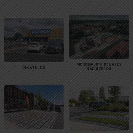
MCDONALD’S, BENÁTKY
DECATHLON
NAD JIZEROU