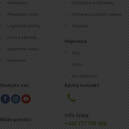
Parkovisko
Obchodné podmienky
Príjazdové cesty
Ochrana osobných údajov
Logistické plochy
Doprava
Dom a záhrada
Inšpirácia
Spevnenie svahu
FAQ
Jazdectvo
Video
Na stiahnutie
Sledujte nás
Rýchly kontakt
Info linka:
Môže pomôcť
+420 777 765 606