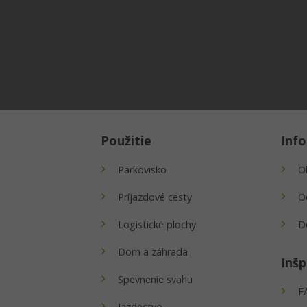
Použitie
Inf
Parkovisko
O
Príjazdové cesty
O
Logistické plochy
D
Dom a záhrada
Inšp
Spevnenie svahu
F
Jazdectvo