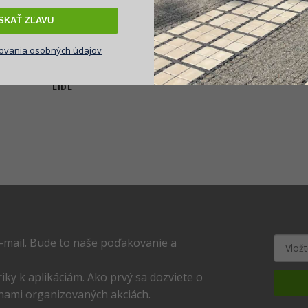
ÍSKAŤ ZĽAVU
ovania osobných údajov
LIDL 2
LIDL
-mail. Bude to naše poďakovanie a
iky k aplikáciám. Ako prvý sa dozviete o
nami organizovaných akciách.