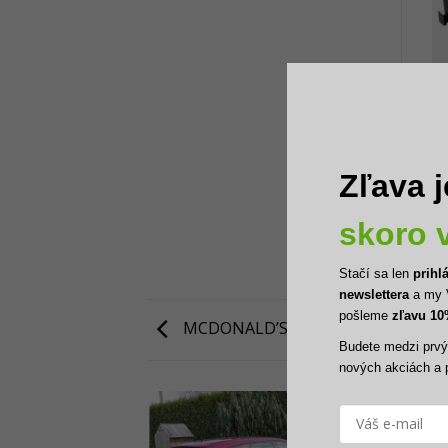
EC
Zľava j
2.
skoro v
Stačí sa len
prihl
newslettera
a my 
pošleme
zľavu 1
MCDONALD’S, BENÁTKY NAD JIZE
Budete medzi prvým
nových akciách 