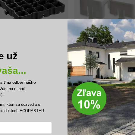
ECORASTER E50 – FREKVENTOVANÉ PLOCHY (CESTY, LOGISTICKÉ CENTRÁ, PARKOVISKÁ)
ECORASTER PRÍSLUŠENSTVO
ORASTER® E50 – čierna
Parkovacia značka – malá
e už
64
€
1.27
€
s DPH
s DPH
aša...
ásiť na odber nášho
Vám na e-mail
0%
.
ROU
i, ktorí sa dozvedia o
a produktoch ECORASTER.