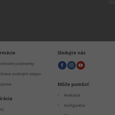
Zás
ormácie
Sledujte nás
bchodné podmienky
chrana osobných údajov
Môže pomôcť
oprava
Realizácie
irácia
Konfigurátor
AQ