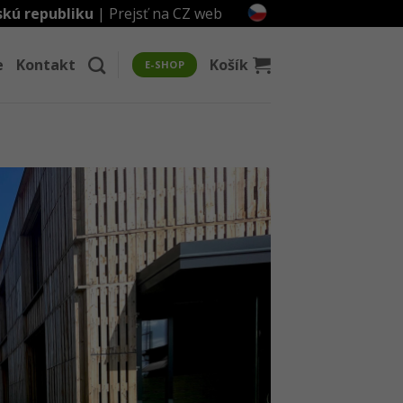
skú republiku
|
Prejsť na CZ web
e
Kontakt
Košík
E-SHOP