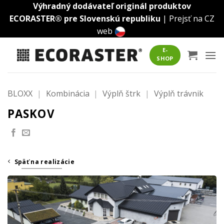
Skip
Výhradný dodávateľ originál produktov
to
ECORASTER® pre Slovenskú republiku
|
Prejsť na CZ
content
web
E-
SHOP
BLOXX
|
Kombinácia
|
Výplň štrk
|
Výplň trávnik
PASKOV
Späť na realizácie