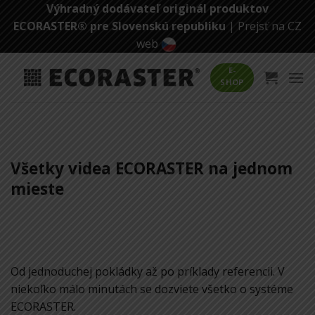
Skip
Výhradný dodávateľ originál produktov
to
ECORASTER® pre Slovenskú republiku
|
Prejsť na CZ
content
web
E-
SHOP
Všetky videa ECORASTER na jednom
mieste
Od jednoduchej pokládky až po príklady referencii. V
niekoľko málo minutách se dozviete všetko o systéme
ECORASTER.