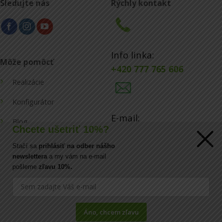
Sledujte nás
Rýchly kontakt
Info linka:
Môže pomôcť
+420 777 765 606
Realizácie
Konfigurátor
E-mail:
Blog
Chcete ušetriť 10%?
info@ecoraster.sk
Kontakt
Stačí sa
prihlásiť na odber nášho
newslettera
a my vám na e-mail
pošleme
zľavu 10%.
Visa
MasterCard
Áno, chcem zľavu