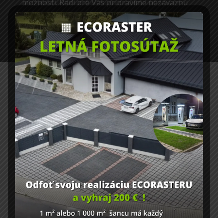
možnosti. Radi pre Vás pripravíme nezáväznú
ponuku priamo na mieru.
NEZÁVÄZNE DOPYTOVAŤ