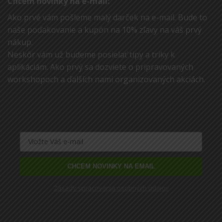
Chcem novinky na e-mail:
Ako prvé vám pošleme malý darček na e-mail. Bude to
naše poďakovanie a kupón na 10% zľavy na váš prvý
nákup.
Neskôr vám už budeme posielať tipy a triky k
aplikáciám. Ako prvý sa dozviete o pripravovaných
workshopoch a ďalších nami organizovaných akciách.
CHCEM NOVINKY NA EMAIL
Zásady spracovania osobných údajov