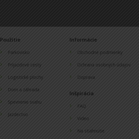
Použitie
Informácie
Parkovisko
Obchodné podmienky
Príjazdové cesty
Ochrana osobných údajov
Logistické plochy
Doprava
Dom a záhrada
Inšpirácia
Spevnenie svahu
FAQ
Jazdectvo
Video
Na stiahnutie