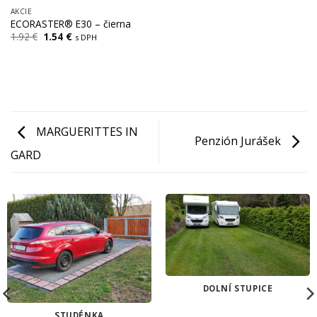
AKCIE
ECORASTER® E30 – čierna
Pôvodná
Aktuálna
1.92
€
1.54
€
s DPH
cena
cena
bola:
je:
1.92 €.
1.54 €.
MARGUERITTES IN
Penzión Jurášek
GARD
DOLNÍ STUPICE
STUDÉNKA