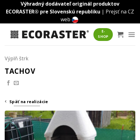
Skip
Výhradný dodávateľ originál produktov
to
ECORASTER® pre Slovenskú republiku
|
Prejsť na CZ
content
web
E-
SHOP
Výplň štrk
TACHOV
Späť na realizácie