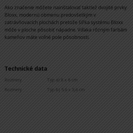
Ako značenie môžete nainštalovať taktiež dvojité prvky
Bloxx, modernú obmenu predovšetkým v
zatrávňovacích plochách pretože šířka systému Bloxx
môže v ploche pôsobiť nápadne. Vďaka rôzným farbám
kameňov máte voľné pole pôsobnosti.
Technické data
Rozmery
Typ a) 8 x 8 cm
Rozmery
Typ b) 5,6 x 5,6 cm