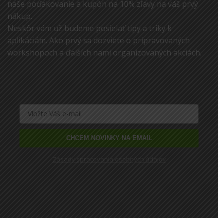
naše poďakovanie a kupón na 10% zľavy na váš prvý
nákup.
Neskôr vám už budeme posielať tipy a triky k
aplikáciám. Ako prvý sa dozviete o pripravovaných
workshopoch a ďalších nami organizovaných akciách.
CHCEM NOVINKY NA EMAIL
Zásady spracovania osobných údajov