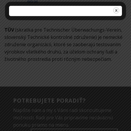
TÜV
(skratka pre Technischer Überwachungs-Verein,
slovenský Technické kontrolné združenie) je nemecké
združenie organizácii, ktoré se zaoberajú testovaním
výrobkov všetkého druhú, za účelom ochrany ľudí a
životného prostredia proti rôzným nebezpečiam.
POTREBUJETE PORADIŤ?
Napíšte nám a my s Vámi radi skonzultujeme
možnosti. Radi pre Vás pripravíme nezáväznú
ponuku priamo na mieru.