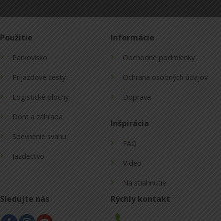
Použitie
Informácie
Parkovisko
Obchodné podmienky
Príjazdové cesty
Ochrana osobných údajov
Logistické plochy
Doprava
Dom a záhrada
Inšpirácia
Spevnenie svahu
FAQ
Jazdectvo
Video
Na stiahnutie
Sledujte nás
Rýchly kontakt