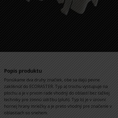
ECORASTER®
parkovacie značky
Popis produktu
Ponúkame dva druhy značiek, obe sa dajú pevne
zakliknúť do ECORASTER. Typ a) trochu vystupuje na
plochu a je v prvom rade vhodný do oblastí bez ťažkej
techniky pre zimnú údržbu (pluh). Typ b) je v úrovní
hornej hrany mriežky a je preto vhodný pre značenie v
oblastiach so snehem.