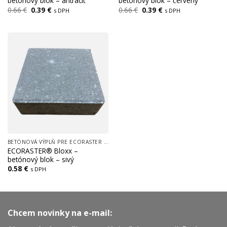
betónový blok – antracit
betónový blok – červený
Pôvodná
Aktuálna
Pôvodná
Aktuálna
0.66
€
0.39
€
0.66
€
0.39
€
s DPH
s DPH
cena
cena
cena
cena
bola:
je:
bola:
je:
0.66 €.
0.39 €.
0.66 €.
0.39 €.
BETÓNOVÁ VÝPLŇ PRE ECORASTER BLOXX
ECORASTER® Bloxx –
betónový blok – sivý
0.58
€
s DPH
Chcem novinky na e-mail: