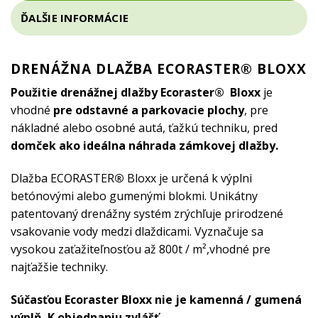
ĎALŠIE INFORMÁCIE
DRENÁŽNA DLAŽBA ECORASTER® BLOXX
Použitie drenážnej dlažby Ecoraster® Bloxx
je
vhodné
pre odstavné a parkovacie plochy
, pre
nákladné alebo osobné autá, ťažkú techniku, pred
domček ako ideálna náhrada zámkovej dlažby.
Dlažba ECORASTER
®
Bloxx je určená k výplni
betónovými alebo gumenými blokmi. Unikátny
patentovaný drenážny systém zrýchľuje prirodzené
vsakovanie vody medzi dlaždicami. Vyznačuje sa
vysokou zaťažiteľnosťou až 800t / m²,vhodné pre
najťažšie techniky.
Súčasťou Ecoraster Bloxx nie je kamenná / gumená
výplň. K objednaniu zvlášť.