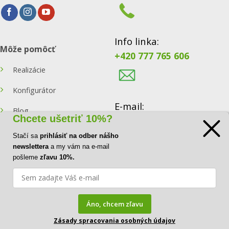
Info linka:
Môže pomôcť
+420 777 765 606
Realizácie
Konfigurátor
E-mail:
Blog
Chcete ušetriť 10%?
info@ecoraster.sk
Kontakt
Stačí sa
prihlásiť na odber nášho
newslettera
a my vám na e-mail
pošleme
zľavu 10%.
Visa
MasterCard
Áno, chcem zľavu
FAQ
Zásady spracovania osobných údajov