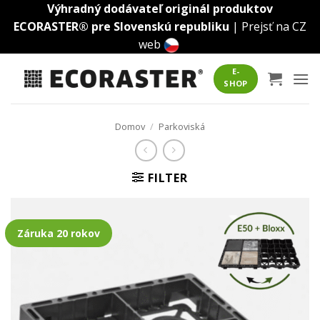
Skip
Výhradný dodávateľ originál produktov
to
ECORASTER® pre Slovenskú republiku
|
Prejsť na CZ
content
web
E-
SHOP
Domov
/
Parkoviská
FILTER
Záruka 20 rokov