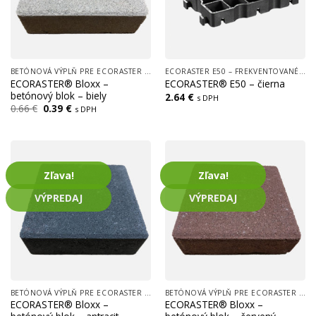
BETÓNOVÁ VÝPLŇ PRE ECORASTER BLOXX
ECORASTER E50 – FREKVENTOVANÉ PLOCHY (CESTY, LOGISTICKÉ CENTRÁ, PARKOVISKÁ)
ECORASTER® Bloxx –
ECORASTER® E50 – čierna
betónový blok – biely
2.64
€
s DPH
Pôvodná
Aktuálna
0.66
€
0.39
€
s DPH
cena
cena
bola:
je:
0.66 €.
0.39 €.
Zľava!
Zľava!
VÝPREDAJ
VÝPREDAJ
BETÓNOVÁ VÝPLŇ PRE ECORASTER BLOXX
BETÓNOVÁ VÝPLŇ PRE ECORASTER BLOXX
ECORASTER® Bloxx –
ECORASTER® Bloxx –