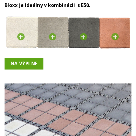
Bloxx
je ideálny v kombinácii
s
E50
.
NA VÝPLNE