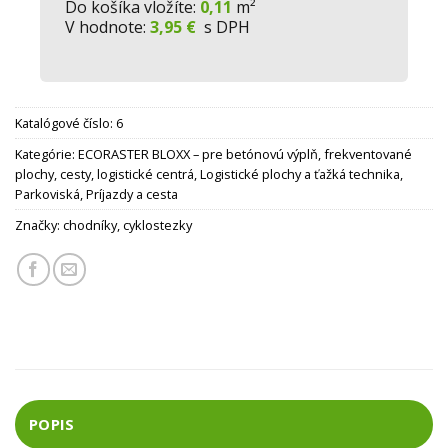
Do košíka vložíte:
0,11
m²
V hodnote:
3,95 €
s DPH
Katalógové číslo:
6
Kategórie:
ECORASTER BLOXX – pre betónovú výplň, frekventované
plochy, cesty, logistické centrá
,
Logistické plochy a ťažká technika
,
Parkoviská
,
Príjazdy a cesta
Značky:
chodníky
,
cyklostezky
POPIS