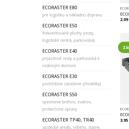
ECORASTER E80
ECO
pre logistiku a nákladnú dopravu
2.0
ECORASTER E50
frekventované plochy (cesty,
logistické centrá, parkoviská)
Zá
ECORASTER E40
príjazdové cesty a parkoviská k
rodinným domom
ECORASTER E30
pochôdzne zaťaženie (chodníky)
ECORASTER S50
spevnenie brehov, svahov,
protierózne úpravy
ECOR
ECORASTER TP40, TR40
3.9
jazdecké areály, výbehy, stajne,