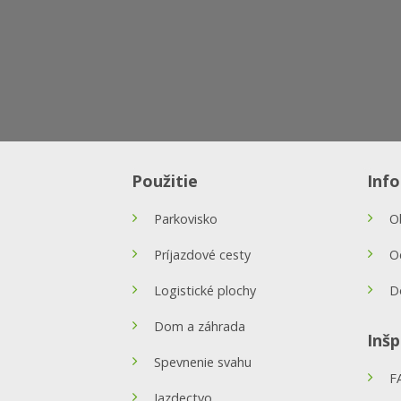
Použitie
Inf
Parkovisko
O
Príjazdové cesty
O
Logistické plochy
D
Dom a záhrada
Inšp
Spevnenie svahu
F
Jazdectvo