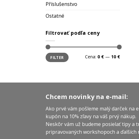
Příslušenstvo
Z
Ostatné
Zásady sprac
Filtrovať podľa ceny
Minimálna
Maximálna
Cena:
0 €
—
10 €
FILTER
cena
cena
Chcem novinky na e-mail:
Ako prvé vám pošleme malý darček na e
kupón na 10% zľavy na váš prvý nákup.
Neskôr vám už budeme posielať tipy a tr
pripravovaných workshopoch a ďalších 