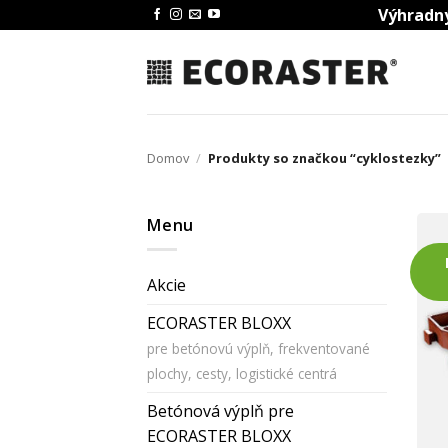
Skip
Výhradný
to
content
Domov
/
Produkty so značkou “cyklostezky”
Menu
Akcie
ECORASTER BLOXX
pre betónovú výplň, frekventované
plochy, cesty, logistické centrá
Betónová výplň pre
ECORASTER BLOXX