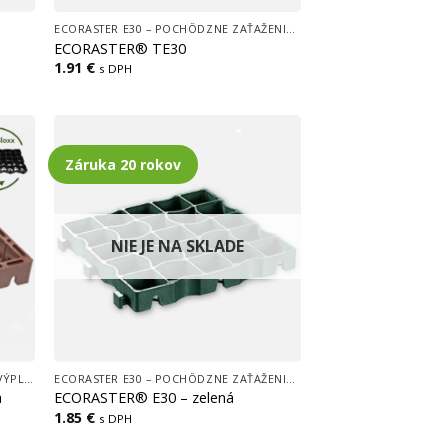
ECORASTER E30 – POCHÔDZNE ZAŤAŽENIE (CHODNÍKY)
ECORASTER® TE30
1.91
€
s DPH
Záruka 20 rokov
NIE JE NA SKLADE
ECORASTER BLOXX – PRE BETÓNOVÚ VÝPLŇ, FREKVENTOVANÉ PLOCHY, CESTY, LOGISTICKÉ CENTRÁ
ECORASTER E30 – POCHÔDZNE ZAŤAŽENIE (CHODNÍKY)
a
ECORASTER® E30 – zelená
1.85
€
s DPH