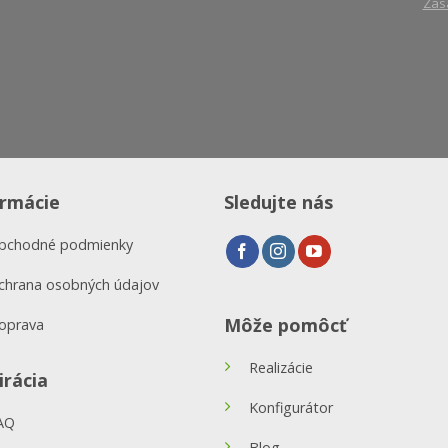
Zás
ormácie
Sledujte nás
bchodné podmienky
chrana osobných údajov
Môže pomôcť
oprava
Realizácie
irácia
Konfigurátor
AQ
Blog