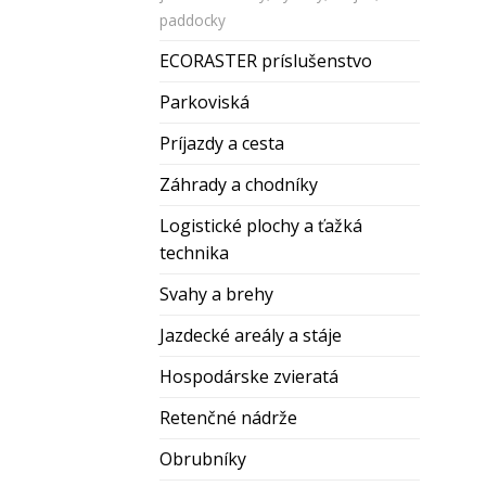
paddocky
ECORASTER príslušenstvo
Parkoviská
Príjazdy a cesta
Záhrady a chodníky
Zľava j
Logistické plochy a ťažká
skoro v
technika
Svahy a brehy
Stačí sa len
prihl
newslettera
a my 
Jazdecké areály a stáje
pošleme
zľavu 1
Hospodárske zvieratá
Budete medzi prvým
nových akciách 
Retenčné nádrže
Obrubníky