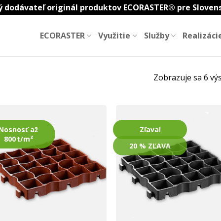
 dodávateľ originál produktov ECORASTER® pre Sloven
ECORASTER
Využitie
Služby
Realizáci
Zobrazuje sa 6 vý
Nosnosť až
Zľava!
800 t/m²
20 % ZĽAVA