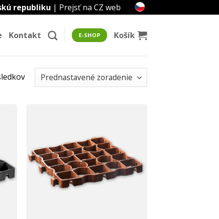
skú republiku
|
Prejsť na CZ web
e
Kontakt
Košík
E-SHOP
sledkov