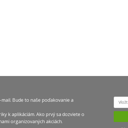
ÍSKAŤ ZĽAVU
ovania osobných údajov
-mail. Bude to naše poďakovanie a
iky k aplikáciám. Ako prvý sa dozviete o
nami organizovaných akciách.