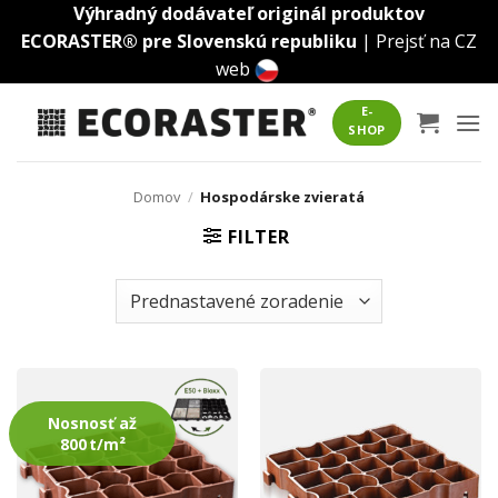
Skip
Výhradný dodávateľ originál produktov
to
ECORASTER® pre Slovenskú republiku
|
Prejsť na CZ
content
web
E-
SHOP
Domov
/
Hospodárske zvieratá
FILTER
Nosnosť až
800 t/m²