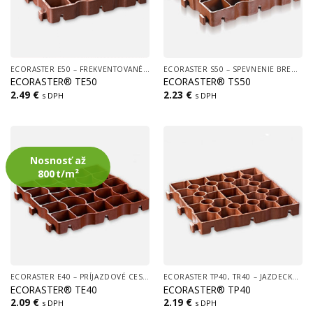
ECORASTER E50 – FREKVENTOVANÉ PLOCHY (CESTY, LOGISTICKÉ CENTRÁ, PARKOVISKÁ)
ECORASTER S50 – SPEVNENIE BREHOV, SVAHOV, PROTIERÓZNE ÚPRAVY
ECORASTER® TE50
ECORASTER® TS50
2.49
€
2.23
€
s DPH
s DPH
Nosnosť až
800 t/m²
ECORASTER E40 – PRÍJAZDOVÉ CESTY A PARKOVISKÁ K RODINNÝM DOMOM
ECORASTER TP40, TR40 – JAZDECKÉ AREÁLY, VÝBEHY, STAJNE, PADDOCKY
ECORASTER® TE40
ECORASTER® TP40
2.09
€
2.19
€
s DPH
s DPH