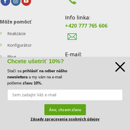
Info linka:
Môže pomôcť
+420 777 765 606
Realizácie
Konfigurátor
E-mail:
Blog
Chcete ušetriť 10%?
info@ecoraster.sk
Kontakt
Stačí sa
prihlásiť na odber nášho
newslettera
a my vám na e-mail
pošleme
zľavu 10%.
Visa
MasterCard
Áno, chcem zľavu
FAQ
Zásady spracovania osobných údajov
Copyright© 2026
DOVA a.s.
|
IČ:
41034554 |
DIČ:
CZ41034554