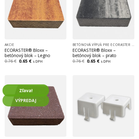
AKCIE
BETÓNOVÁ VÝPLŇ PRE ECORASTER BLOXX
ECORASTER® Bloxx –
ECORASTER® Bloxx –
betónový blok – Legno
betónový blok – prato
Pôvodná
Aktuálna
Pôvodná
Aktuálna
0.76
€
0.65
€
0.76
€
0.65
€
s DPH
s DPH
cena
cena
cena
cena
bola:
je:
bola:
je:
0.76 €.
0.65 €.
0.76 €.
0.65 €.
Zľava!
VÝPREDAJ