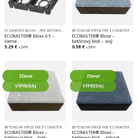
ECORASTER BLOXX – PRE BETÓNOVÚ VÝPLŇ, FREKVENTOVANÉ PLOCHY, CESTY, LOGISTICKÉ CENTRÁ
BETÓNOVÁ VÝPLŇ PRE ECORASTER BLOXX
ECORASTER® Bloxx 0.5 –
ECORASTER® Bloxx –
čierna
betónový blok – sivý
5.29
€
0.58
€
s DPH
s DPH
Zľava!
Zľava!
VÝPREDAJ
VÝPREDAJ
BETÓNOVÁ VÝPLŇ PRE ECORASTER BLOXX
BETÓNOVÁ VÝPLŇ PRE ECORASTER BLOXX
ECORASTER® Bloxx –
ECORASTER® Bloxx –
betónový blok – biely
betónový blok – antracit