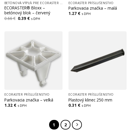
BETÓNOVÁ VÝPLŇ PRE ECORASTER BLOXX
ECORASTER PRÍSLUŠENSTVO
ECORASTER® Bloxx –
Parkovacia značka – malá
betónový blok – červený
1.27
€
s DPH
Pôvodná
Aktuálna
0.66
€
0.39
€
s DPH
cena
cena
bola:
je:
0.66 €.
0.39 €.
ECORASTER PRÍSLUŠENSTVO
ECORASTER PRÍSLUŠENSTVO
Parkovacia značka – veľká
Plastový klinec 250 mm
1.32
€
0.31
€
s DPH
s DPH
1
2