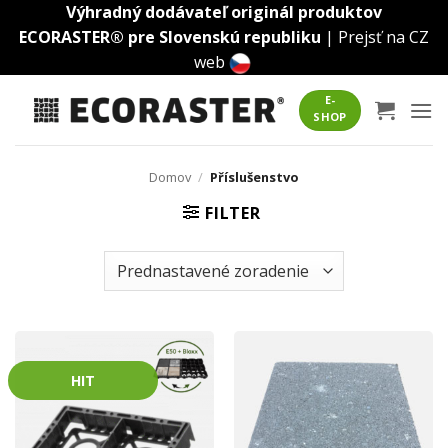
Skip
Výhradný dodávateľ originál produktov
to
ECORASTER® pre Slovenskú republiku
|
Prejsť na CZ
content
web
E-
SHOP
Domov
/
Příslušenstvo
FILTER
HIT