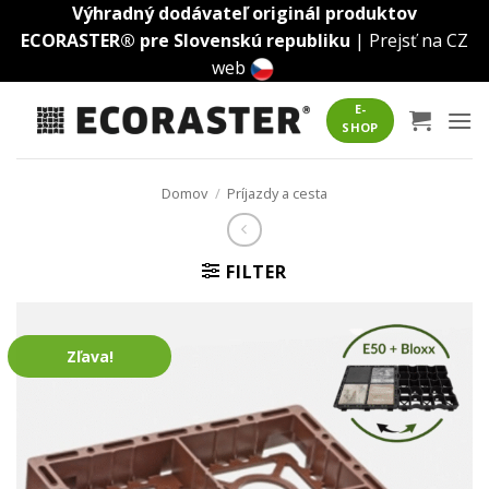
Skip
Výhradný dodávateľ originál produktov
to
ECORASTER® pre Slovenskú republiku
|
Prejsť na CZ
content
web
E-
SHOP
Domov
/
Príjazdy a cesta
FILTER
Zľava!