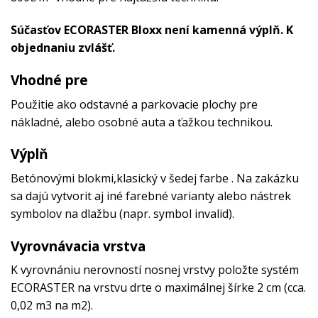
Súčasťov ECORASTER Bloxx není kamenná výplň. K
objednaniu zvlášť.
Vhodné pre
Použitie ako odstavné a parkovacie plochy pre
nákladné, alebo osobné auta a ťažkou technikou.
Výplň
Betónovými blokmi,klasický v šedej farbe . Na zakázku
sa dajú vytvorit aj iné farebné varianty alebo nástrek
symbolov na dlažbu (napr. symbol invalid).
Vyrovnávacia vrstva
K vyrovnániu nerovností nosnej vrstvy položte systém
ECORASTER na vrstvu drte o maximálnej šírke 2 cm (cca.
0,02 m3 na m2).