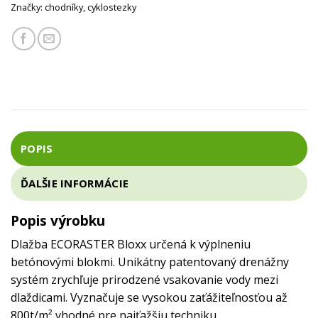
Značky:
chodníky
,
cyklostezky
POPIS
ĎALŠIE INFORMÁCIE
Popis výrobku
Dlažba ECORASTER Bloxx určená k výplneniu
betónovými blokmi. Unikátny patentovaný drenážny
systém zrychľuje prirodzené vsakovanie vody mezi
dlaždicami. Vyznačuje se vysokou zaťážiteľnosťou až
800t/m² vhodné pre najťažšiu techniku.