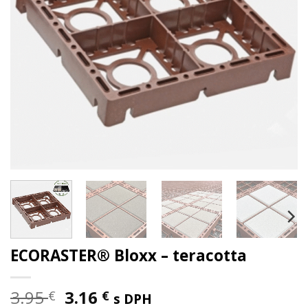
ECORASTER® Bloxx – teracotta
Pôvodná
Aktuálna
3.95
3.16
€
€
s DPH