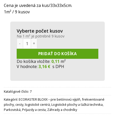
cena
cena
Cena je uvedená za kus/33x33x5cm.
bola:
je:
1m² / 9 kusov
3.95 €.
3.16 €.
Vyberte počet kusov
Na 1 m² je potrebné 9 kusov
množstvo ECORASTER® Bloxx - teracotta
PRIDAŤ DO KOŠÍKA
Do košíka vložíte:
0,11
m²
V hodnote:
3,16 €
s DPH
Katalógové číslo:
7
Kategórií:
ECORASTER BLOXX – pre betónovú výplň, frekventované
plochy, cesty, logistické centrá
,
Logistické plochy a ťažká technika
,
Parkoviská
,
Príjazdy a cesta
,
Záhrady a chodníky